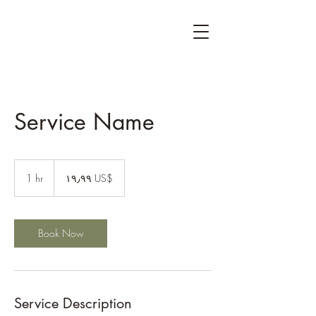
Service Name
١٩٫٩٩
دولار
1 hr
1
‏١٩٫٩٩ US$
أمريكي
h
Book Now
Service Description